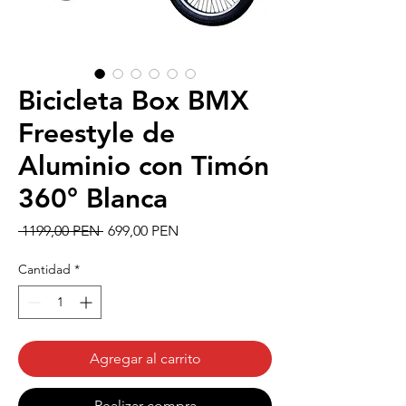
Bicicleta Box BMX
Freestyle de
Aluminio con Timón
360° Blanca
Precio
Precio
 1199,00 PEN 
699,00 PEN
de
oferta
Cantidad
*
Agregar al carrito
Realizar compra