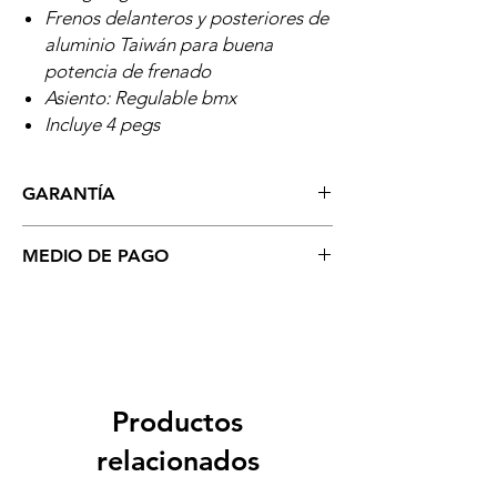
Frenos delanteros y posteriores de
aluminio Taiwán para buena
potencia de frenado
Asiento: Regulable bmx
Incluye 4 pegs
GARANTÍA
5 años por Chasis (defecto de fábrica)
MEDIO DE PAGO
6 meses de Servicio técnico en tienda
Se aceptan todo tipo de tarjetas: Crédito,
Cébito, Visa, MasterCard (Recarga del 5%
por el uso de Tarjetas). Depositos o
Transferencia Bancaria (Sin costo
Adicional) Así como pago en EFECTIVO.
Pagos contra entrega en Lima.
Productos
relacionados