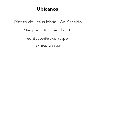
Ubícanos
Distrito de Jesús María - Av. Arnaldo
Márquez 1165. Tienda 101
contacto@boxbike.pe
+51 935 399 441
+51 989 640 629
Soporte Clientes
Contacto
¿Cómo Comprar?
Mi Cuenta