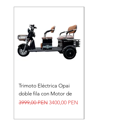
Trimoto Eléctrica Opai
Moto electrica B-05 
doble fila con Motor de
techo
Precio
Precio de oferta
Precio
3999,00 PEN
3400,00 PEN
7500,00 PEN