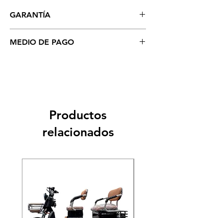
GARANTÍA
5 años por Chasis (defecto de fábrica)
MEDIO DE PAGO
1 año de Servicio técnico
Se aceptan todo tipo de tarjetas: Crédito,
Cébito, Visa, MasterCard (Recarga del 5%
por el uso de Tarjetas). Depositos o
Transferencia Bancaria (Sin costo
Adicional) Así como pago en EFECTIVO.
Pagos contra entrega en Lima.
Productos
relacionados