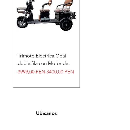
Trimoto Eléctrica Opai
Moto electrica B-05 
doble fila con Motor de
techo
Precio
Precio de oferta
Precio
3999,00 PEN
3400,00 PEN
7500,00 PEN
Ubícanos
Distrito de Jesús María - Av. Arnaldo