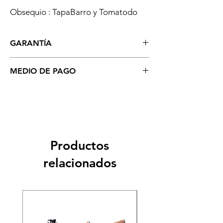
Obsequio : TapaBarro y Tomatodo
GARANTÍA
5 años por Chasis (defecto de fábrica)
MEDIO DE PAGO
1 año de Servicio técnico
Se aceptan todo tipo de tarjetas: Crédito,
Cébito, Visa, MasterCard (Recarga del 5%
por el uso de Tarjetas). Depositos o
Transferencia Bancaria (Sin costo
Adicional) Así como pago en EFECTIVO.
Pagos contra entrega en Lima.
Productos
relacionados