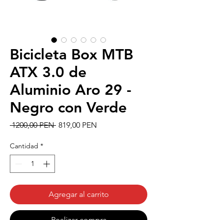
Bicicleta Box MTB
ATX 3.0 de
Aluminio Aro 29 -
Negro con Verde
Precio
Precio
 1200,00 PEN 
819,00 PEN
de
oferta
Cantidad
*
Agregar al carrito
Realizar compra