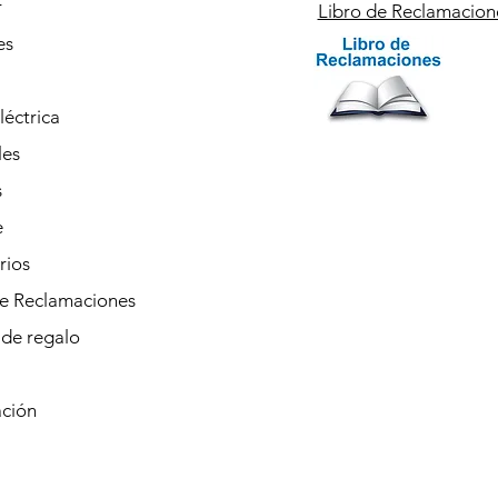
r
Libro de Reclamacion
es
éctrica
les
s
e
rios
de Reclamaciones
 de regalo
ación