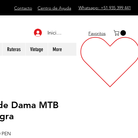
Whatsapp: +51 935 399 441
Contacto
Centro de Ayuda
Iniciar sesión
Favoritos
Ruteras
Vintage
More
a de Dama MTB
gra
Precio
0 PEN