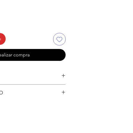
de
oferta
o
ealizar compra
(defecto de fábrica)
O
técnico
de tarjetas: Crédito, Cébito, Visa,
del 5% por el uso de Tarjetas).
ncia Bancaria (Sin costo
 pago en EFECTIVO.
 en Lima.