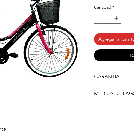
Cantidad
*
Agregar al carrit
R
GARANTÍA
5 años por Chasis 
MEDIOS DE PAG
1 año de Servicio 
Se aceptan todo tipo 
MasterCard (Recarga 
Depositos o Transfere
Adicional) Así como
ama
Pagos contra entrega