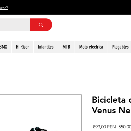
rar?
BMX
Hi Riser
Infantiles
MTB
Moto eléctrica
Plegables
Biciclet
Venus Ne
Precio
 899,00 PEN 
550,0