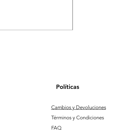
Moto electrica B-05 con 
Precio
Precio de of
7500,00 PEN
6999,00 PE
Políticas
Cambios y Devoluciones
Términos y Condiciones
FAQ