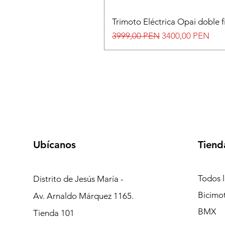
Trimoto Eléctrica Opai doble f
Precio
Precio de oferta
3999,00 PEN
3400,00 PEN
Ubícanos
Tiend
Todos 
Distrito de Jesús María -
Bicimo
Av. Arnaldo Márquez 1165.
BMX
Tienda 101