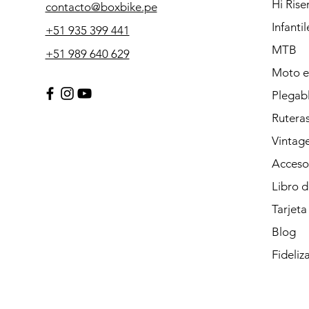
Hi Rise
contacto@boxbike.pe
Infantil
+51 935 399 441
MTB
+51 989 640 629
Moto el
Plegab
Rutera
Vintag
Acceso
Libro 
Tarjeta
Blog
Fideliz