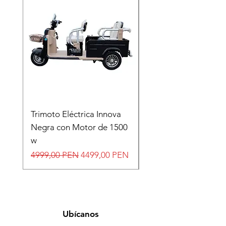
Trimoto Eléctrica Innova
MÁQUINA ABDOMI
Negra con Motor de 1500
SPORT FITNESS
w
Precio
599,00 PEN
Precio
Precio de oferta
4999,00 PEN
4499,00 PEN
Ubícanos