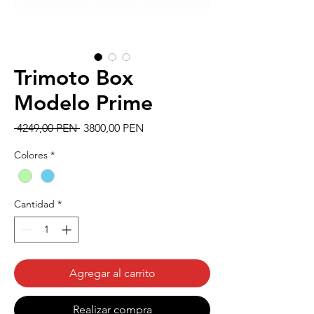
Trimoto Box
Modelo Prime
Precio
Precio
 4249,00 PEN 
3800,00 PEN
de
oferta
Colores
*
Cantidad
*
Agregar al carrito
Realizar compra