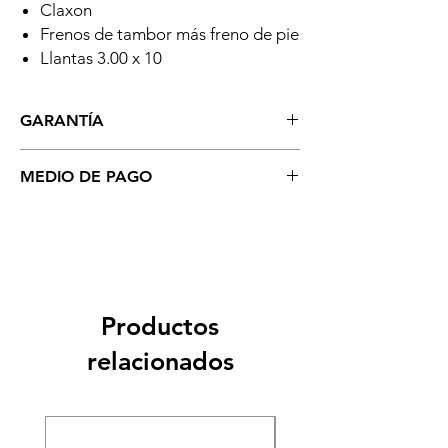
Claxon
Frenos de tambor más freno de pie
Llantas 3.00 x 10
GARANTÍA
MEDIO DE PAGO
6 meses por sistema eléctrico
6 meses de Servicio técnico (en tienda)
Se aceptan todo tipo de tarjetas: Crédito,
Cébito, Visa, MasterCard (Recarga del 5%
por el uso de Tarjetas). Depositos o
Transferencia Bancaria (Sin costo
Adicional) Así como pago en EFECTIVO.
Pagos contra entrega en Lima.
Productos
relacionados