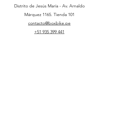
Distrito de Jesús María - Av. Arnaldo
Márquez 1165. Tienda 101
contacto@boxbike.pe
+51 935 399 441
+51 989 640 629
Soporte Clientes
Contacto
¿Cómo Comprar?
Mi Cuenta
Libro de Reclamaciones